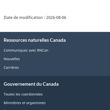
"Détails
de
Date de modification :
2026-08-06
la
page"
À
Ressources naturelles Canada
propos
de
Communiquez avec RNCan
ce
Nouvelles
site
Carrières
À
Gouvernement du Canada
propos
de
Toutes les coordonnées
ce
Ministères et organismes
site