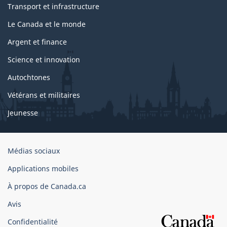
Transport et infrastructure
Le Canada et le monde
Argent et finance
Science et innovation
Autochtones
Vétérans et militaires
Jeunesse
Organisation
Médias sociaux
du
Applications mobiles
gouvernement
du
À propos de Canada.ca
Canada
Avis
Confidentialité