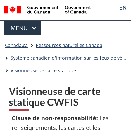
Sélection
/
EN
Passer
Passer
Passer
Government
de
au
à
à
of
contenu
« Au
la
la
Menu
Canada
MENU
PRINCIPAL
principal
sujet
version
langue
du
HTML
Vous
gouvernement »
simplifiée
Canada.ca
Ressources naturelles Canada
êtes
ici
Système canadien d'information sur les feux de végétation
:
Visionneuse de carte statique
Visionneuse de carte
statique CWFIS
Clause de non-responsabilité
:
Les
renseignements, les cartes et les