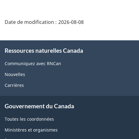
"Détails
de
Date de modification :
2026-08-08
la
page"
À
Ressources naturelles Canada
propos
de
Communiquez avec RNCan
ce
Nouvelles
site
Carrières
À
Gouvernement du Canada
propos
de
Toutes les coordonnées
ce
Ministères et organismes
site