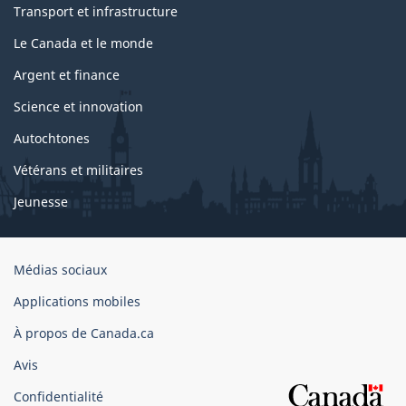
Transport et infrastructure
Le Canada et le monde
Argent et finance
Science et innovation
Autochtones
Vétérans et militaires
Jeunesse
Organisation
Médias sociaux
du
Applications mobiles
gouvernement
du
À propos de Canada.ca
Canada
Avis
Confidentialité