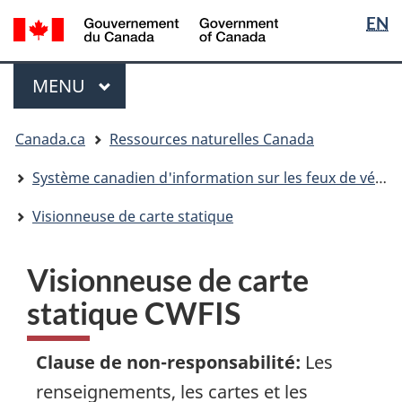
Sélection
/
EN
Passer
Passer
Passer
Government
de
au
à
à
of
contenu
« Au
la
la
Menu
Canada
MENU
PRINCIPAL
principal
sujet
version
langue
du
HTML
Vous
gouvernement »
simplifiée
Canada.ca
Ressources naturelles Canada
êtes
ici
Système canadien d'information sur les feux de végétation
:
Visionneuse de carte statique
Visionneuse de carte
statique CWFIS
Clause de non-responsabilité
:
Les
renseignements, les cartes et les