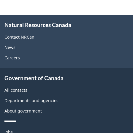
About
Natural Resources Canada
this
site
Contact NRCan
News
Careers
About
Government of Canada
this
site
All contacts
Departments and agencies
About government
Themes
Jobs