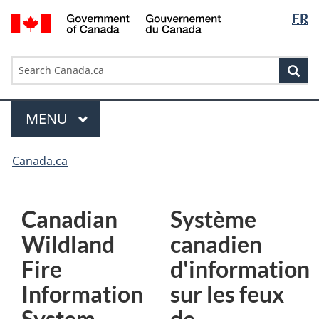
Languag
/
FR
Skip
Skip
Switch
Gouvernement
selection
to
to
to
du
main
"About
basic
Search
Canada
Search
content
government"
HTML
Sea
Canada.ca
version
Menu
MAIN
MENU
You
Canada.ca
are
here:
Canadian
Système
Wildland
canadien
Fire
d'information
Information
sur les feux
System
de