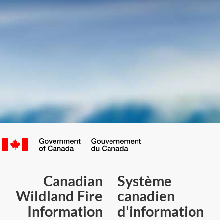
ion System
Canada.ca
/
Gouvernement
du
Canadian
Système
Canada
Wildland Fire
canadien
Information
d'information