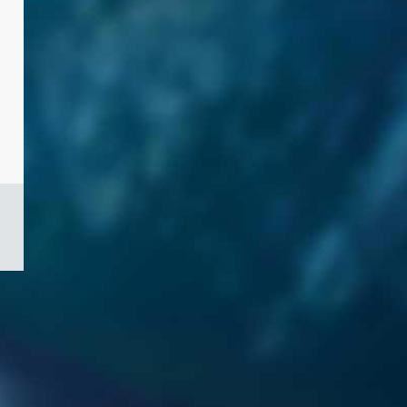
/
Symbole
du
gouvernement
du
Canada